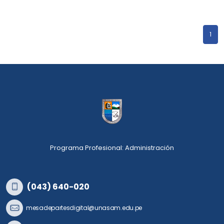
o
De 8:00 am a 12:30 pm - 14:00 pm a 15:30 pm (lunes a
viernes)
1
o
Portar: DNI o carta poder simple, copia de DNI del
beneficiario y del apoderado.
o
Informes: 971674411
Lista de beneficiarios:
https://cutt.ly/mT5cxA2
Programa Profesional: Administración
(043) 640-020
mesadepartesdigital@unasam.edu.pe