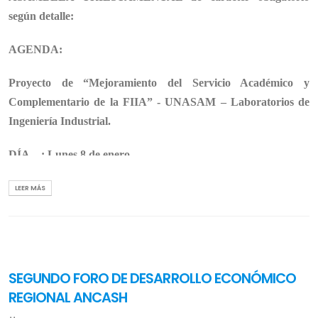
según detalle:
AGENDA:
Proyecto de “Mejoramiento del Servicio Académico y
Complementario de la FIIA” - UNASAM – Laboratorios de
Ingeniería Industrial.
DÍA : Lunes 8 de enero.
HORA: 10 am.
LEER MÁS
LUGAR: Auditorio de la Facultad de Economía y
Contabilidad (FEC)
SE RUEGA
SEGUNDO FORO DE DESARROLLO ECONÓMICO
PUNTUAL ASISTENCIA...!
REGIONAL ANCASH