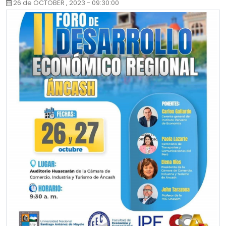
26 de OCTOBER , 2023 - 09:30:00
LUGAR: Auditorio Huascarán, de la camara de comercio,
industria y turismo de Áncash.
HORA: 09:30 a.m.
FECHA: 26 y 27 de Octubre.
Llenar el formulario para asistir a la Charla Magistral. Te
esperamos el jueves, 26 de octubre a las 9:30 a.m., para el
registro.
Enlace de inscripcion :
https://forms.office.com/r/gWyp5w5vKM