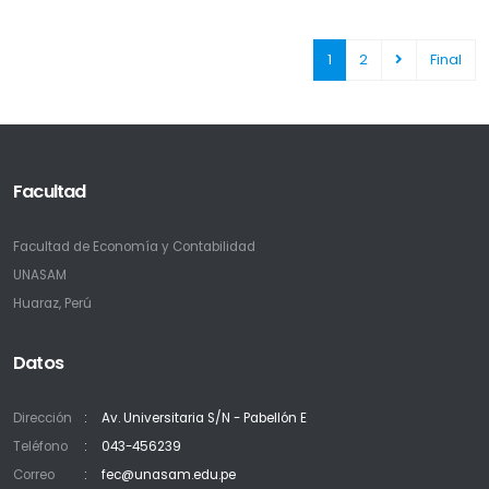
1
2
Final
Facultad
Facultad de Economía y Contabilidad
UNASAM
Huaraz, Perú
Datos
Dirección
Av. Universitaria S/N - Pabellón E
Teléfono
043-456239
Correo
fec@unasam.edu.pe