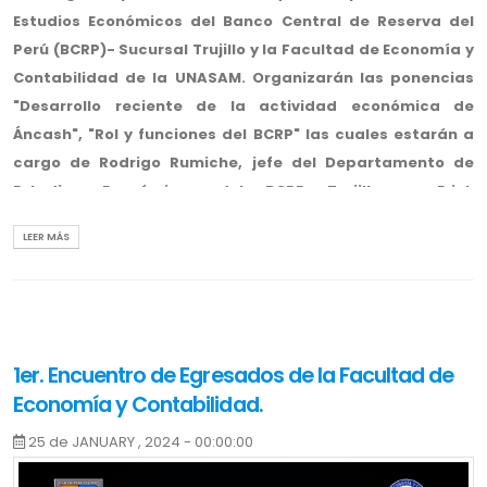
Estudios Económicos del Banco Central de Reserva del
Perú (BCRP)- Sucursal Trujillo y la Facultad de Economía y
Contabilidad de la UNASAM. Organizarán las ponencias
"Desarrollo reciente de la actividad económica de
Áncash", "Rol y funciones del BCRP" las cuales estarán a
cargo de Rodrigo Rumiche, jefe del Departamento de
Estudios Económicos del BCRP Trujillo, y Erick
Huamanchumo, especialista de Estudios Económicos del
LEER MÁS
BCRP Trujillo, respectivamente.
Fecha: Viernes 9 de Febreo del 2024
Hora: 3:30 pm.
1er. Encuentro de Egresados de la Facultad de
Lugar: Auditorio de la Facultad de Economía y
Economía y Contabilidad.
Contabilidad.
25 de JANUARY , 2024 - 00:00:00