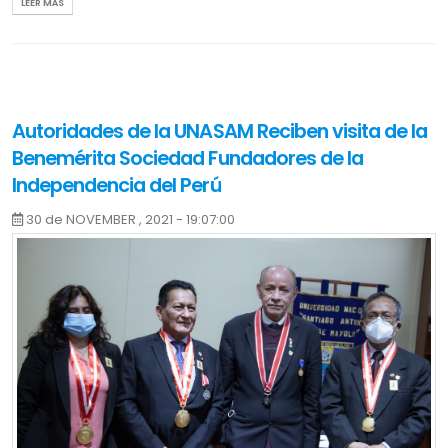
LEER MÁS
HORA: 09:00 A.M.
LOCAL: AUDITORIO DE LA FACULTAD DE ECONOMÍA Y CONTABILIDAD
AGENDA: CONSTRUCCION DEL PROYECTO “MEJORAMIENTO DEL
Autoridades de la UNASAM Reciben visita de la
SERVICIO ACADEMICO Y COMPLEMENTARIO DE LA FACULTAD DE
Benemérita Sociedad Fundadores de la
INDUSTRIAS ALIMENTARIAS DE LA UNIVERSIDAD NACIONAL
Independencia del Perú
SANTIAGO ANTÚNEZ DE MAYOLO DISTRITO DE INDEPENDENCIA
30 de NOVEMBER , 2021 - 19:07:00
PROVINCIA DE HUARAZ DEPARTAMENTO DE ANCASH CON CUI
Esta mañana, el rector Dr. Carlos Reyes Pareja y los
2413964”
vicerrectores Dr. Marco Antonio Silva Lindo y la Dra. Teresa
Valencia Vera, recibieron la visita protocolar de una importante
delegación de la Benemérita Sociedad Fundadores de la
Independencia, integrada por Giovanni Rocca, Jessica Balbín,
Paola Orduña, Miguel Pércovich, Patricia Herrera, Teresa
Herrera, Nancy Barrenechea e Iván Sandi.