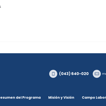
.
(043) 640-020
me
Resumen del Programa
Misión y Visión
Campo Labor