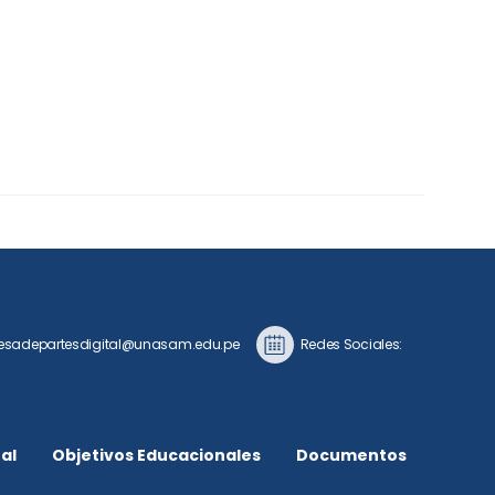
sadepartesdigital@unasam.edu.pe
Redes Sociales:
al
Objetivos Educacionales
Documentos