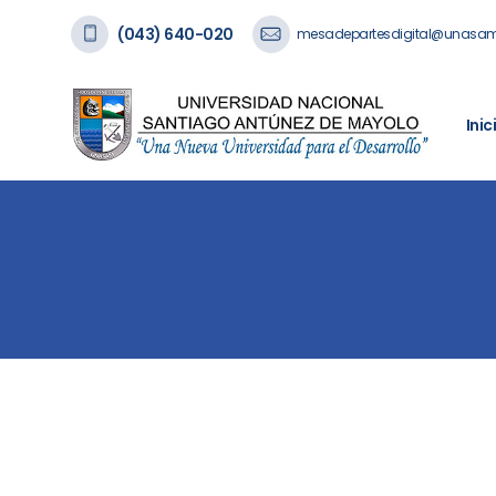
(043) 640-020
mesadepartesdigital@unasam
Inic