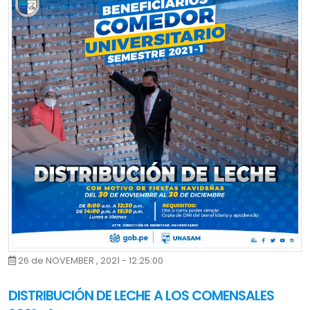
de diciembre y tendrán como objetivo socializar las políticas de la
Unasam, con miras a optimizar un buen desenvolvimiento en
nuestra universidad.
Cabe precisar, que hace unas semanas atrás, se realizó el concurso
interno extraordinario de mérito para nombramiento de docentes
auxiliares, donde muchos de ellos lograron pasar satisfactoriamente
las etapas de evaluación. Por ello, con la finalidad de socializar las
políticas universitarias, se desarrollarán estas capacitaciones que
estarán a cargo de ponentes expertos quienes orientarán a nuestros
nuevos docentes nombrados.
Es así que gracias a la firme decisión de la alta dirección, el
nombramiento docente es una realidad y las capacitaciones
26 de NOVEMBER , 2021 - 12:25:00
seguirán llegando con el propósito de mejorar la calidad de la
formación universitaria.
DISTRIBUCIÓN DE LECHE A LOS COMENSALES