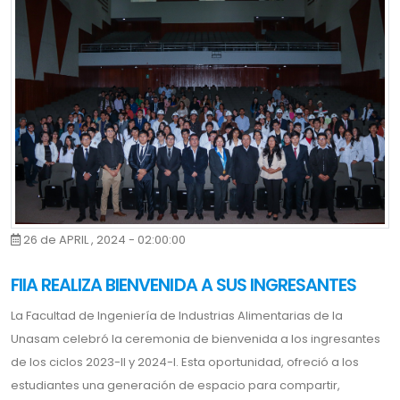
26 de APRIL , 2024 - 02:00:00
FIIA REALIZA BIENVENIDA A SUS INGRESANTES
La Facultad de Ingeniería de Industrias Alimentarias de la
Unasam celebró la ceremonia de bienvenida a los ingresantes
de los ciclos 2023-II y 2024-I. Esta oportunidad, ofreció a los
estudiantes una generación de espacio para compartir,