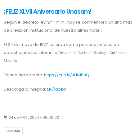
¡FELIZ XLVII Aniversario Unasam!
Según el decreto ley n.° ?????, hoy se conmemora un año más
de creación institucional de nuestra alma máter.
El 24 de mayo de 1977, se crea como persona jurídica de
derecho público interno la
Universida Nacional Santiago Antúnez de
.
Mayolo
Enlace del decreto:
https://cutt.ly/JHN1P9Q
Descarga la insignia:
t.ly/yzbbX
24 de MAY , 2024 - 08:00:00
LEER MÁS