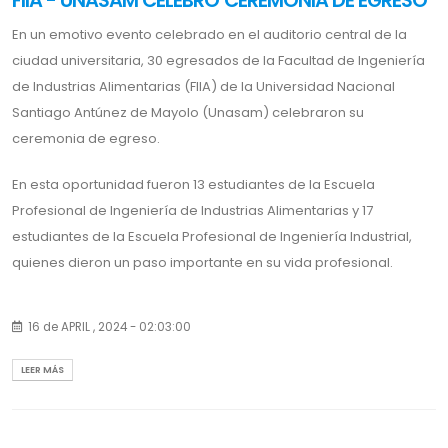
FIIA - UNASAM CELEBRO CEREMONIA DE EGRESO
En un emotivo evento celebrado en el auditorio central de la
ciudad universitaria, 30 egresados de la Facultad de Ingeniería
de Industrias Alimentarias (FIIA) de la Universidad Nacional
Santiago Antúnez de Mayolo (Unasam) celebraron su
ceremonia de egreso.
En esta oportunidad fueron 13 estudiantes de la Escuela
Profesional de Ingeniería de Industrias Alimentarias y 17
estudiantes de la Escuela Profesional de Ingeniería Industrial,
quienes dieron un paso importante en su vida profesional.
La ceremonia contó con la presencia de la presidenta de la
16 de APRIL , 2024 - 02:03:00
Comisión de Gobierno Transitorio de la FIIA, Dra. Norma Gamarra
Ramírez; el director de la Escuela Profesional de Ingeniería
LEER MÁS
Industrial, Dr. Juan Natividad Cerna y en representación del
rector de la Unasam, la secretaria general, Mag. Nélida
Broncano Osorio.