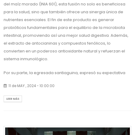
del maíz morado (INIA 601), esta fusión no solo es beneficiosa
para la salud, sino que también ofrece una sinergia única de
nutrientes esenciales. El fin de este producto es generar
probióticos fundamentales para el equilibrio de la microbiota
intestinal, promoviendo así una mejor salud digestiva. Además,
el extracto de antocianinas y compuestos fenólicos, lo
convierten en un poderoso antioxidante natural y refuerzan el
sistema inmunológico.
Por su parte, la egresada santiaguina, expresó su expectativa
por seguir estudiando y produciendo productos de nuestra
11 de MAY , 2024 - 10:00:00
zona que aporten de manera beneficiosa al bienestar y la salud
integral de toda nuestra comunidad.
LEER MÁS
https://www.facebook.com/unasam.edu.pe/posts/pfbid037qU