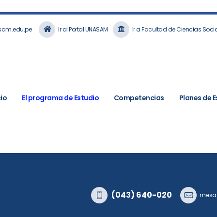
sam.edu.pe
Ir al Portal UNASAM
Ir a Facultad de Ciencias Soc
cio
El programa de Estudio
Competencias
Planes de E
ansparencia
(043) 640-020
mesad