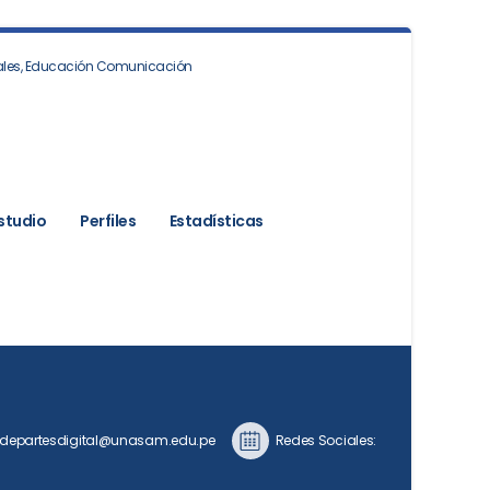
iales, Educación Comunicación
studio
Perfiles
Estadísticas
epartesdigital@unasam.edu.pe
Redes Sociales: