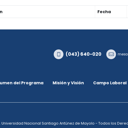
on
Fecha
(043) 640-020
mesad
umen del Programa
Misión y Visión
Campo Laboral
. Universidad Nacional Santiago Antúnez de Mayolo - Todos los Der