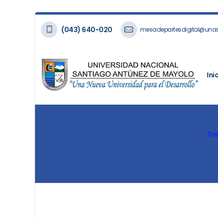
(043) 640-020
mesadepartesdigital@una
Ini
Tr