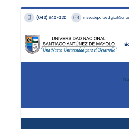
(043) 640-020
mesadepartesdigital@una
Ini
Tr