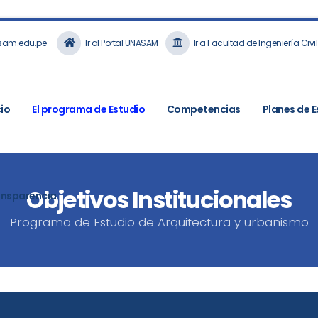
sam.edu.pe
Ir al Portal UNASAM
Ir a Facultad de Ingeniería Civil
cio
El programa de Estudio
Competencias
Planes de E
Objetivos Institucionales
ansparencia
Programa de Estudio de Arquitectura y urbanismo