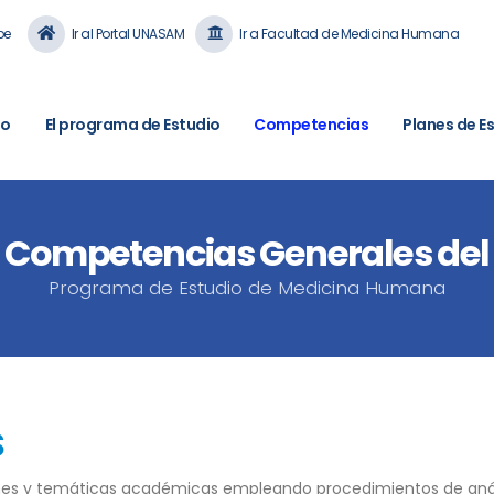
pe
Ir al Portal UNASAM
Ir a Facultad de Medicina Humana
io
El programa de Estudio
Competencias
Planes de E
Competencias Generales del
Programa de Estudio de Medicina Humana
S
 y temáticas académicas empleando procedimientos de análisis