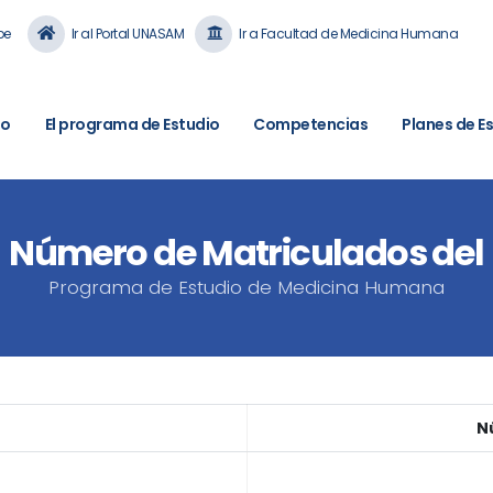
pe
Ir al Portal UNASAM
Ir a Facultad de Medicina Humana
io
El programa de Estudio
Competencias
Planes de E
Número de Matriculados del
Programa de Estudio de Medicina Humana
N