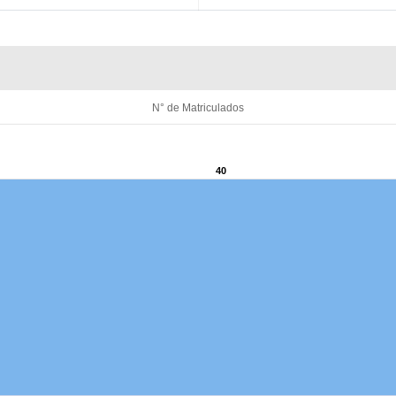
N° de Matriculados
40
40