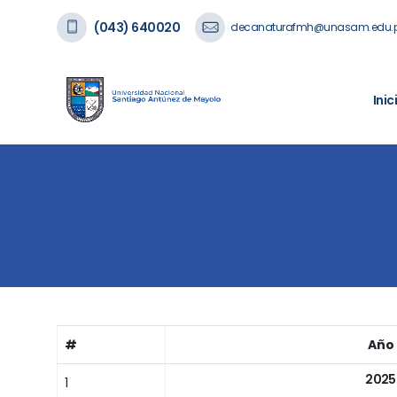
(043) 640020
decanaturafmh@unasam.edu.
Inic
#
Año
2025
1