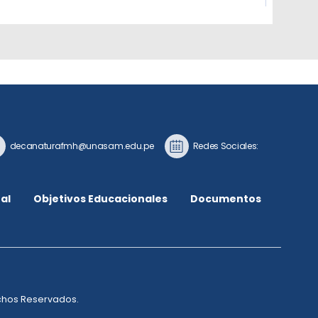
decanaturafmh@unasam.edu.pe
Redes Sociales:
al
Objetivos Educacionales
Documentos
echos Reservados.