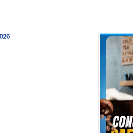
2026
sam.edu.pe/vistaconvocatorias/11