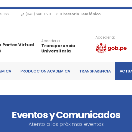
e 365
(043) 640-020
Directorio Telefónico
Acceder a:
Acceder a:
 Partes Virtual
Transparencia
)
Universitaria
EMICA
PRODUCCION ACADEMICA
TRANSPARENCIA
ACTUA
Eventos y Comunicados
Atento a los próximos eventos