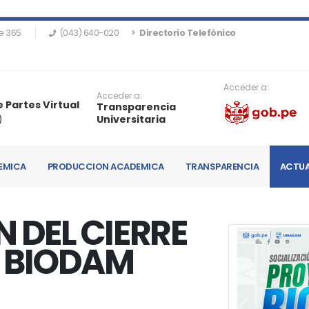
e 365
(043) 640-020
Directorio Telefónico
Acceder a:
Acceder a:
 Partes Virtual
Transparencia
)
Universitaria
EMICA
PRODUCCION ACADEMICA
TRANSPARENCIA
ACTUA
 DEL CIERRE
 BIODAM