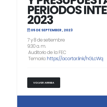
Y PRESUPUEST
PERIODOS INT
2023
05 DE SEPTEMBER , 2023
7 y 8 de setiembre
9:30 a. m.
Auditorio de la FEC
Temario:
https://acortar.link/hGLcWq
VOLVER ARRIBA