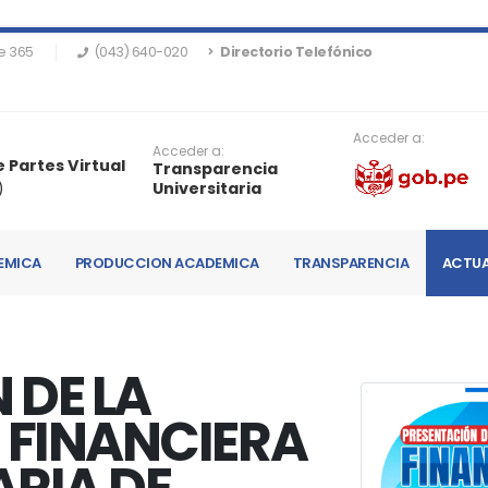
e 365
(043) 640-020
Directorio Telefónico
Acceder a:
Acceder a:
 Partes Virtual
Transparencia
)
Universitaria
EMICA
PRODUCCION ACADEMICA
TRANSPARENCIA
ACTUA
 DE LA
 FINANCIERA